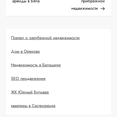
аренды в Бяла
прибрежной
в
недвижимости
и
г
Портал о зарубежной недвижимости
а
Дом в Орехово
ц
и
Недвижимость в Балашихе
я
SEO продвижение
п
ЖК Южный Бульвар
о
квартиры в Сестрорецке
з