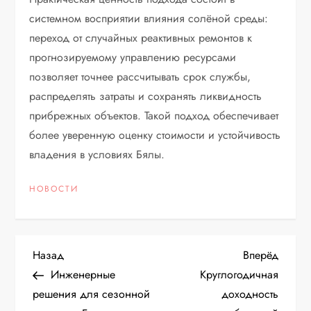
системном восприятии влияния солёной среды:
переход от случайных реактивных ремонтов к
прогнозируемому управлению ресурсами
позволяет точнее рассчитывать срок службы,
распределять затраты и сохранять ликвидность
прибрежных объектов. Такой подход обеспечивает
более уверенную оценку стоимости и устойчивость
владения в условиях Бялы.
НОВОСТИ
Н
Предыдущая
Следу
Назад
Вперёд
запись
запис
Инженерные
Круглогодичная
а
решения для сезонной
доходность