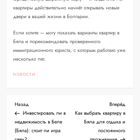
квартиры действительно начнёт открывать новые
двери в вашей жизни в Болгарии.
Если хотите — могу показать варианты квартир в
Бяла и порекомендовать проверенного
иммиграционного юриста, с которым работаю уже
несколько лет.
НОВОСТИ
Н
Предыдущая
Следу
Назад
Вперёд
запись
запис
Инвестировать ли в
Как выбрать квартиру в
а
недвижимость в Беле
Бяла для отдыха и
(Бяла): стоит ли игра
постоянного
в
свеч?
проживания