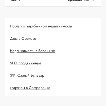
и
г
Портал о зарубежной недвижимости
а
Дом в Орехово
ц
и
Недвижимость в Балашихе
я
SEO продвижение
п
ЖК Южный Бульвар
о
квартиры в Сестрорецке
з