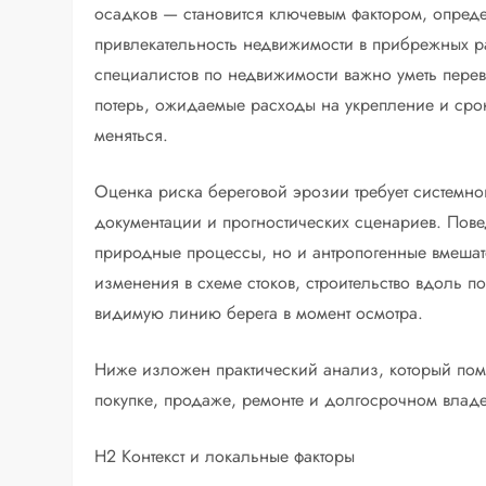
осадков — становится ключевым фактором, опред
привлекательность недвижимости в прибрежных ра
специалистов по недвижимости важно уметь перево
потерь, ожидаемые расходы на укрепление и срок
меняться.
Оценка риска береговой эрозии требует системн
документации и прогностических сценариев. Пов
природные процессы, но и антропогенные вмешате
изменения в схеме стоков, строительство вдоль п
видимую линию берега в момент осмотра.
Ниже изложен практический анализ, который пом
покупке, продаже, ремонте и долгосрочном влад
H2 Контекст и локальные факторы