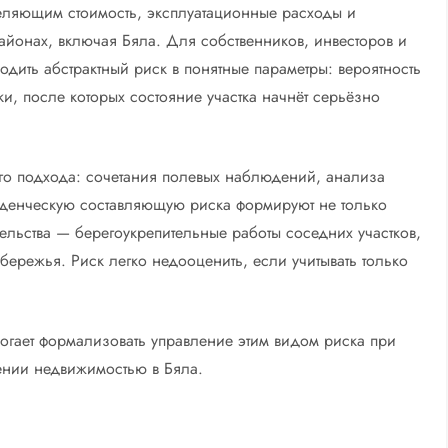
еляющим стоимость, эксплуатационные расходы и
йонах, включая Бялa. Для собственников, инвесторов и
дить абстрактный риск в понятные параметры: вероятность
и, после которых состояние участка начнёт серьёзно
ого подхода: сочетания полевых наблюдений, анализа
еденческую составляющую риска формируют не только
льства — берегоукрепительные работы соседних участков,
обережья. Риск легко недооценить, если учитывать только
огает формализовать управление этим видом риска при
ении недвижимостью в Бяла.