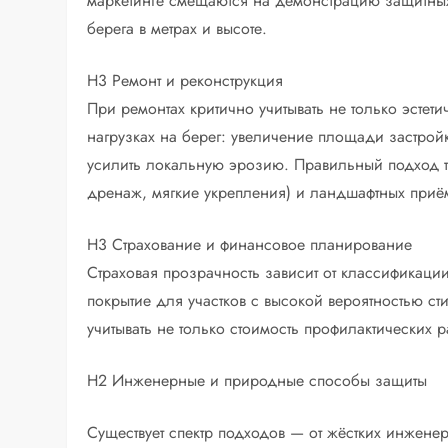
маркетинге смещаются на демонстрацию защитных
берега в метрах и высоте.
H3 Ремонт и реконструкция
При ремонтах критично учитывать не только эстет
нагрузках на берег: увеличение площади застройк
усилить локальную эрозию. Правильный подход т
дренаж, мягкие укрепления) и ландшафтных приём
H3 Страхование и финансовое планирование
Страховая прозрачность зависит от классификаци
покрытие для участков с высокой вероятностью 
учитывать не только стоимость профилактических 
H2 Инженерные и природные способы защиты
Существует спектр подходов — от жёстких инжен