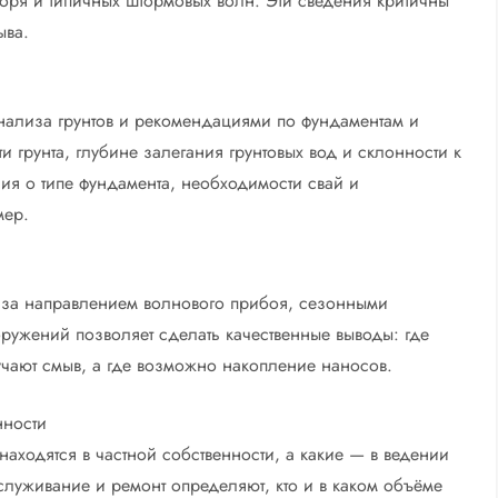
оря и типичных штормовых волн. Эти сведения критичны
ыва.
 анализа грунтов и рекомендациями по фундаментам и
 грунта, глубине залегания грунтовых вод и склонности к
ия о типе фундамента, необходимости свай и
мер.
за направлением волнового прибоя, сезонными
ужений позволяет сделать качественные выводы: где
учают смыв, а где возможно накопление наносов.
нности
аходятся в частной собственности, а какие — в ведении
бслуживание и ремонт определяют, кто и в каком объёме