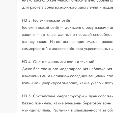
низко расположен участок относительно уровня м
для расчёта зоны возможного затопления и подм
H3 3. Геотехнический отчёт
Геотехнический отчёт — документ с результатами
защите — включает данные о несущей способности
выносу частиц. На его основе принимаются решен
коммерческой жизнеспособности укрепительных 
H3 4. Оценка динамики волн и течений
Даже без сложного моделирования наблюдения 
изменениями и наличием соседних защитных соор
волны концентрируют энергию, какие участки пол
H3 5. Соответствие инфраструктуры и прав собстве
Важно понимать, какие элементы береговой зоны н
муниципалитета. Различия в ответственности за о