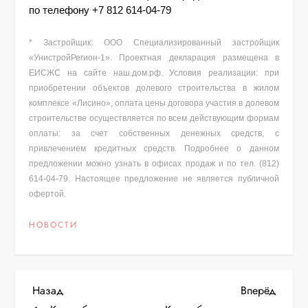
по телефону 
+7 812 614-04-79
* Застройщик: ООО Специализированный застройщик 
«УнистройРегион-1». Проектная декларация размещена в 
ЕИСЖС на сайте наш.дом.рф. Условия реализации: при 
приобретении объектов долевого строительства в жилом 
комплексе «Лисино», оплата цены договора участия в долевом 
строительстве осуществляется по всем действующим формам 
оплаты: за счет собственных денежных средств, с 
привлечением кредитных средств. Подробнее о данном 
предложении можно узнать в офисах продаж и по тел. (812) 
614-04-79. Настоящее предложение не является публичной 
офертой.
НОВОСТИ
Н
Предыдущая
Следу
Назад
Вперёд