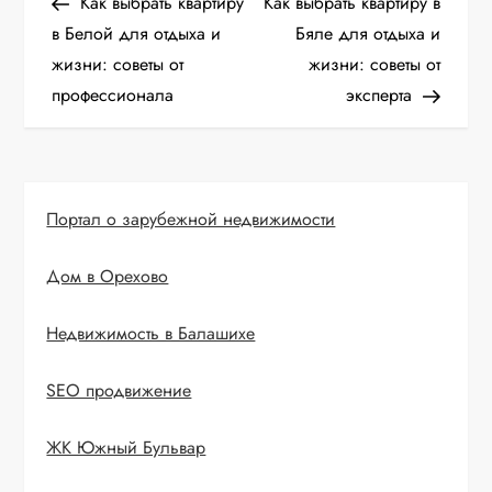
запись
запис
Как выбрать квартиру
Как выбрать квартиру в
а
в Белой для отдыха и
Бяле для отдыха и
жизни: советы от
жизни: советы от
в
профессионала
эксперта
и
г
Портал о зарубежной недвижимости
а
Дом в Орехово
ц
и
Недвижимость в Балашихе
я
SEO продвижение
п
ЖК Южный Бульвар