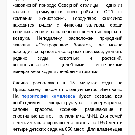
живописной природе Северной столицы — одно из 
главных преимуществ новостройки в СПб от 
компании «Унистрой»*. Город-парк «Лисино» 
находится рядом с Финским заливом, среди 
хвойных лесов и наполненного свежестью морского 
воздуха. Неподалёку расположен природный 
заказник «Сестрорецкое болото», где можно 
насладиться красотой северных пейзажей, увидеть 
редкие виды животных и растений, 
воспользоваться целебными источниками 
минеральной воды и лечебными грязями.
Лисино расположен в 15 минутах езды по 
Приморскому шоссе от станции метро «Беговая». 
На
территории комплекса
 будет создана вся 
необходимая инфраструктура: супермаркеты, 
салоны красоты, кофейни, развивающие и 
спортивные центры, поликлиника, МФЦ. Для семей 
с детьми запланированы две школы на 1650 мест и 
четыре детских сада на 850 мест.  Для владельцев 