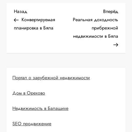
Н
Предыдущая
Следу
Назад
Вперёд
запись
запис
Конвертируемая
Реальная доходность
а
планировка в Бяла
прибрежной
недвижимости в Бяла
в
и
г
Портал о зарубежной недвижимости
а
Дом в Орехово
ц
и
Недвижимость в Балашихе
я
SEO продвижение