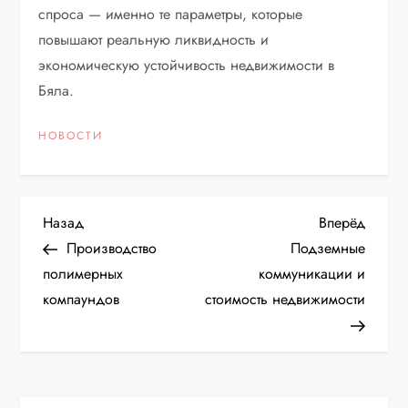
спроса — именно те параметры, которые
повышают реальную ликвидность и
экономическую устойчивость недвижимости в
Бяла.
НОВОСТИ
Н
Предыдущая
Следу
Назад
Вперёд
запись
запис
Производство
Подземные
а
полимерных
коммуникации и
компаундов
стоимость недвижимости
в
и
г