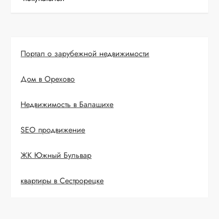
и
г
а
Портал о зарубежной недвижимости
ц
Дом в Орехово
и
Недвижимость в Балашихе
я
SEO продвижение
п
ЖК Южный Бульвар
о
квартиры в Сестрорецке
з
а