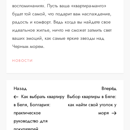
воспоминаниях. Пусть ваша «квартира-манго»
будет той самой, что подарит вам наслаждение,
радость и комфорт. Ведь когда вы найдете свое
идеальное жилье, ничто не сможет затмить свет
ваших эмоций, как самые яркие звезды над
Черным морем.
НОВОСТИ
Н
Предыдущая
Следу
Назад
Вперёд
запись
запис
Как выбрать квартиру
Выбор квартиры в Бяле:
а
в Беля, Болгария:
как найти свой уголок у
практическое
моря
в
руководство для
покупателей