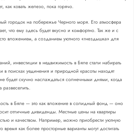
, как ковать железо, пока горячо.
ный городок на побережье Черного моря. Его атмосфера
ет, что ему здесь будет вкусно и комфортно. Так же и с
осто вложением, а созданием уютного «гнездышка» для
ний, инвестиции в недвижимость в Бяле стали набирать
и в поисках уединения и природной красоты находят
 не будет скучно наслаждаться солнечными днями, когда
а развеселить.
мость в Бяле — это как вложение в солидный фонд — оно
носит отличные дивиденды. Местные цены на квартиры
стью и качеством. Например, можно приобрести уютную
то время как более просторные варианты могут достигать