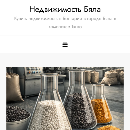
Перейти
Недвижимость Бяла
к
Купить недвижимость в Болгарии в городе Бяла в
содержимому
комплексе Танго